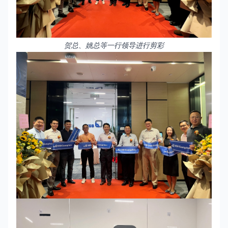
贺总、姚总等一行领导进行剪彩