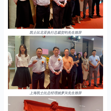
凯士比北亚执行总裁贺钧先生致辞
上海凯士比总经理姚梦兴先生致辞