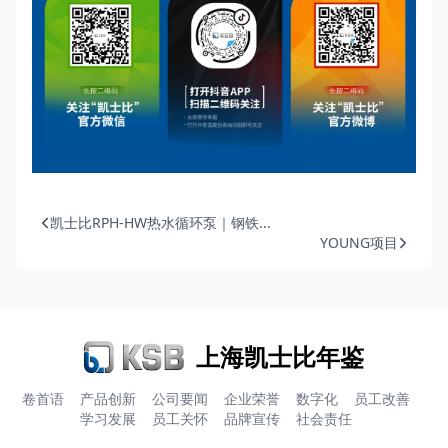
凯士比RPH-HW热水循环泵｜钢铁...
YOUNG项目
上海凯士比年鉴
卷首语
产品创新
公司要闻
企业荣誉
数字化
员工改善
学习发展
员工关怀
品牌宣传
社会责任